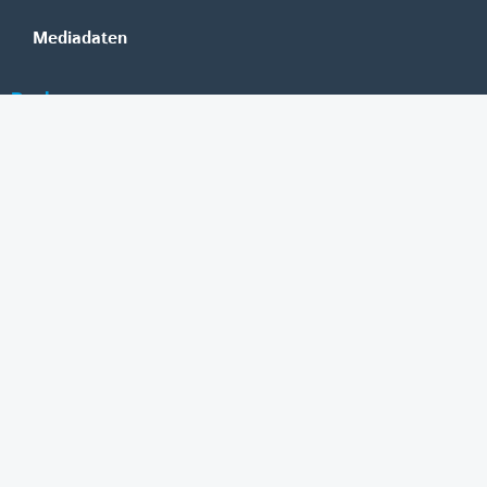
Mediadaten
Banken
Erste Group
Raiffeisen
UniCredit Bank Austria
BAWAG Group
Oberbank
HYPO NOE
bank99