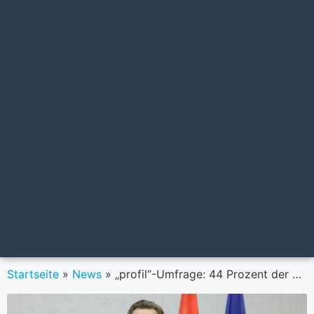
Startseite
»
News
»
„profil“-Umfrage: 44 Prozent der Österreicher wollen Rücktritt von Finanzminister Gernot Blümel