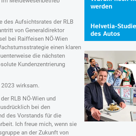
l im Meldewesenbetrieb
werden
 des Aufsichtsrates der RLB
Helvetia-Studi
tritt von Generaldirektor
des Autos
sel bei Raiffeisen NÖ-Wien
 Wachstumsstrategie einen klaren
uenterweise die nächsten
bsolute Kundenzentrierung
z 2023 wirksam.
 der RLB NÖ-Wien und
usdrücklich bei den
nd des Vorstands für die
beit. Ich freue mich, wenn sie
nsgruppe an der Zukunft von