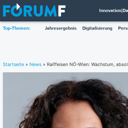
Innovation|D
Top-Themen:
Jahresergebnis
Digitalisierung
Pers
Startseite
»
News
»
Raiffeisen NÖ-Wien: Wachstum, absol