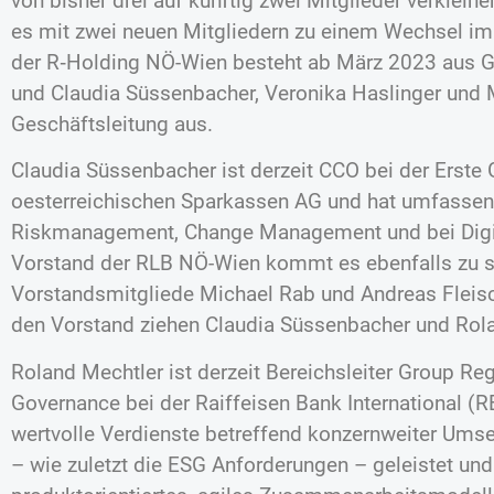
von bisher drei auf künftig zwei Mitglieder verklei
es mit zwei neuen Mitgliedern zu einem Wechsel im
der R‑Holding NÖ-Wien besteht ab März 2023 aus Ge
und Claudia Süssenbacher, Veronika Haslinger und 
Geschäftsleitung aus.
Claudia Süssenbacher ist derzeit CCO bei der Erste
oesterreichischen Sparkassen AG und hat umfassen
Riskmanagement, Change Management und bei Digit
Vorstand der RLB NÖ-Wien kommt es ebenfalls zu st
Vorstandsmitgliede Michael Rab und Andreas Fleis
den Vorstand ziehen Claudia Süssenbacher und Rola
Roland Mechtler ist derzeit Bereichsleiter Group Reg
Governance bei der Raiffeisen Bank International (R
wertvolle Verdienste betreffend konzernweiter Umset
– wie zuletzt die ESG Anforderungen – geleistet und 