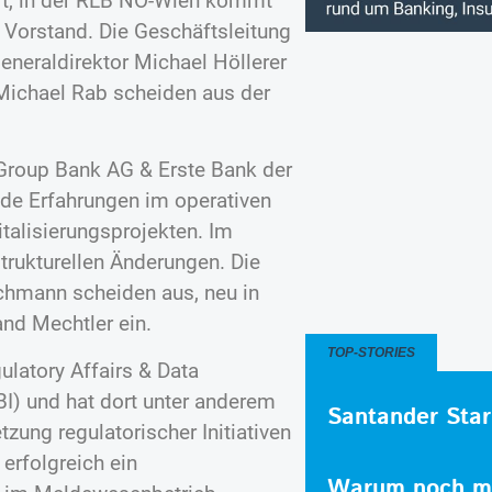
nert, in der RLB NÖ-Wien kommt
 Vorstand. Die Geschäftsleitung
neraldirektor Michael Höllerer
Michael Rab scheiden aus der
 Group Bank AG & Erste Bank der
de Erfahrungen im operativen
alisierungsprojekten. Im
rukturellen Änderungen. Die
chmann scheiden aus, neu in
nd Mechtler ein.
TOP-STORIES
ulatory Affairs & Data
BI) und hat dort unter anderem
Santander Star
zung regulatorischer Initiativen
erfolgreich ein
Warum noch me