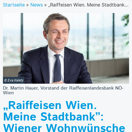
Startseite
»
News
»
„Raiffeisen Wien. Meine Stadtbank”: Wiener Wohnwünsche ändern sich
© Eva Kelety
Dr. Martin Hauer, Vorstand der Raiffeisenlandesbank NÖ-
Wien
„Raiffeisen Wien.
Meine Stadtbank”:
Wiener Wohnwünsche