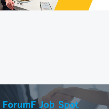
ForumF Job Spot