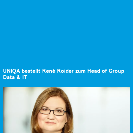
UNIQA bestellt René Roider zum Head of Group
Data & IT