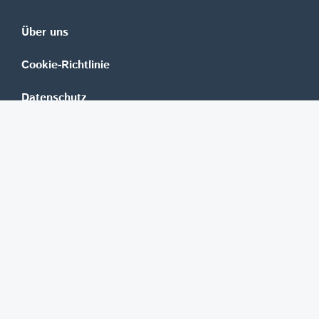
Über uns
Cookie-Richtlinie
Datenschutz
Impressum
Mediadaten
Banken
Erste Group
Raiffeisen
UniCredit Bank Austria