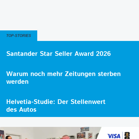
TOP-STORIES
Santander Star Seller Award 2026
Warum noch mehr Zeitungen sterben
werden
Helvetia-Studie: Der Stellenwert
des Autos