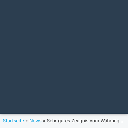
Startseite
»
News
»
Sehr gutes Zeugnis vom Währungsfonds