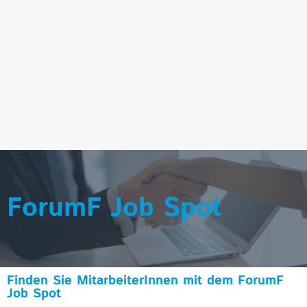
ForumF Job Spot
Finden Sie MitarbeiterInnen mit dem ForumF
Job Spot