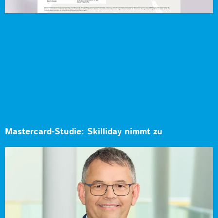
Mastercard-Studie: Skilliday nimmt zu