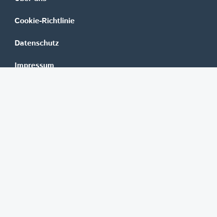
Cookie-Richtlinie
Datenschutz
Impressum
Mediadaten
Banken
Erste Group
Raiffeisen
UniCredit Bank Austria
BAWAG Group