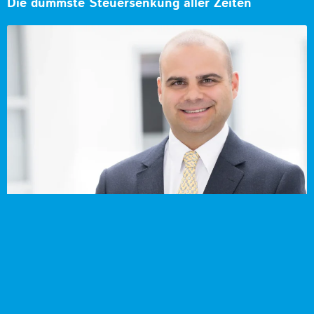
Die dümmste Steuersenkung aller Zeiten