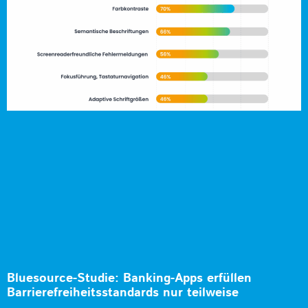
Bluesource-Studie: Banking-Apps erfüllen
Barrierefreiheitsstandards nur teilweise