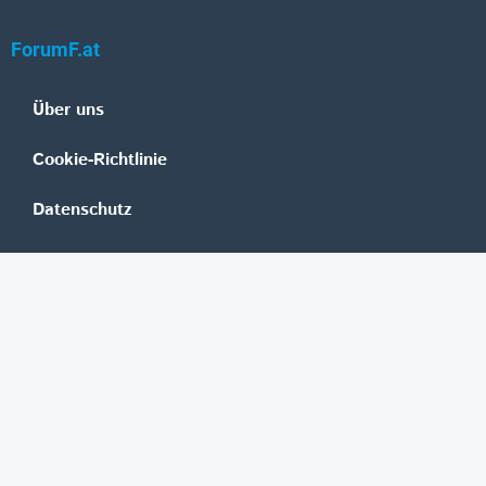
ForumF.at
Über uns
Cookie-Richtlinie
Datenschutz
Impressum
Mediadaten
Banken
Erste Group
Raiffeisen