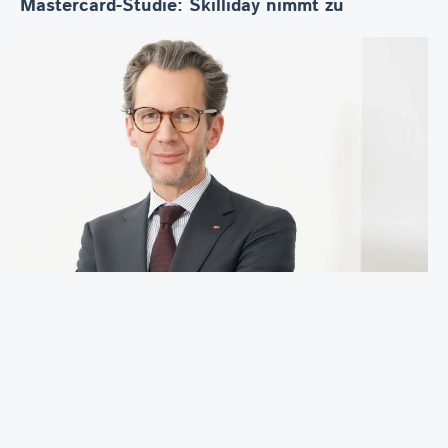
Mastercard-Studie: Skilliday nimmt zu