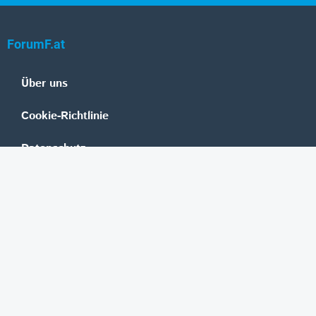
ForumF.at
Über uns
Cookie-Richtlinie
Datenschutz
Impressum
Mediadaten
Banken
Erste Group