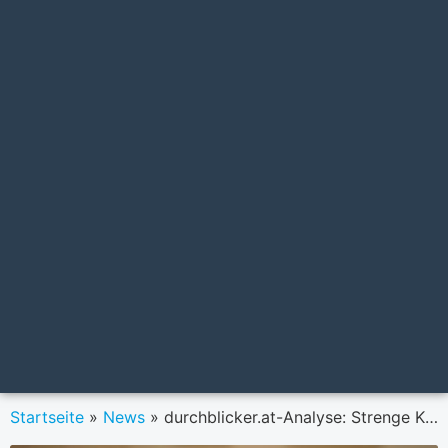
Startseite
»
News
»
durchblicker.at-Analyse: Strenge Kreditvergabe nach dem Corona-Lockdown