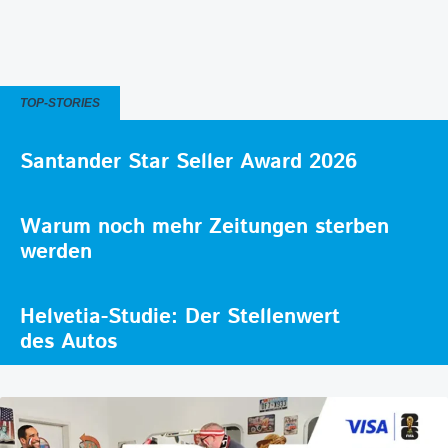
TOP-STORIES
Santander Star Seller Award 2026
Warum noch mehr Zeitungen sterben
werden
Helvetia-Studie: Der Stellenwert
des Autos