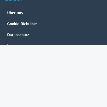
Über uns
Cookie-Richtlinie
Datenschutz
Impressum
Mediadaten
Banken
Erste Group
Raiffeisen
UniCredit Bank Austria