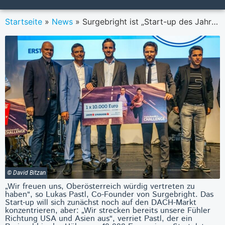
Startseite
»
News
»
Surgebright ist „Start-up des Jahres“
© David Bitzan
„Wir freuen uns, Oberösterreich würdig vertreten zu
haben“, so Lukas Pastl, Co-Founder von Surgebright. Das
Start-up will sich zunächst noch auf den DACH-Markt
konzentrieren, aber: „Wir strecken bereits unsere Fühler
Richtung USA und Asien aus“, verriet Pastl, der ein