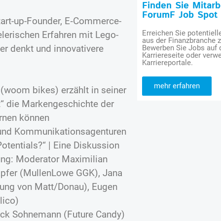
Finden Sie Mitar
ForumF Job Spot
tart-up-Founder, E‑Commerce-
Erreichen Sie potentiell
lerischen Erfahren mit Lego-
aus der Finanzbranche 
er denkt und innovativere
Bewerben Sie Jobs auf
Karriereseite oder verwe
Karriereportale.
mehr erfahren
 (woom bikes) erzählt in seiner
t“ die Markengeschichte der
rnen können
- und Kommunikationsagenturen
otentials?“ | Eine Diskussion
ng: Moderator Maximilian
fer (MullenLowe GGK), Jana
Jung von Matt/Donau), Eugen
lico)
Nick Sohnemann (Future Candy)