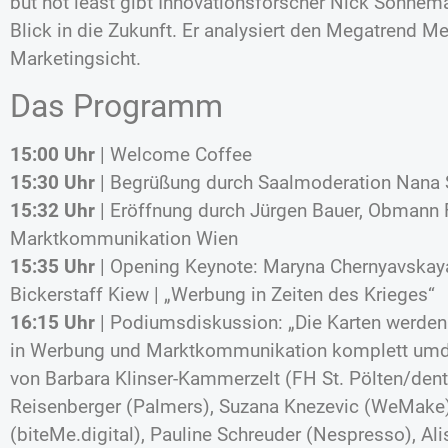
but not least gibt Innovationsforscher Nick Sohnem
Blick in die Zukunft. Er analysiert den Megatrend M
Marketingsicht.
Das Programm
­15:00 Uhr
| Welcome Coffee
15:30 Uhr
| Begrüßung durch Saalmoderation Nana S
15:32 Uhr
| Eröffnung durch Jürgen Bauer, Obmann
Marktkommunikation Wien
15:35 Uhr
| Opening Keynote: Maryna Chernyavskaya
Bickerstaff Kiew | „Werbung in Zeiten des Krieges“
­16:15 Uhr
| Podiumsdiskussion: „Die Karten werden
in Werbung und Marktkommunikation komplett umd
von Barbara Klinser-Kammerzelt (FH St. Pölten/dent
Reisenberger (Palmers), Suzana Knezevic (WeMake)
(biteMe.digital), Pauline Schreuder (Nespresso), A