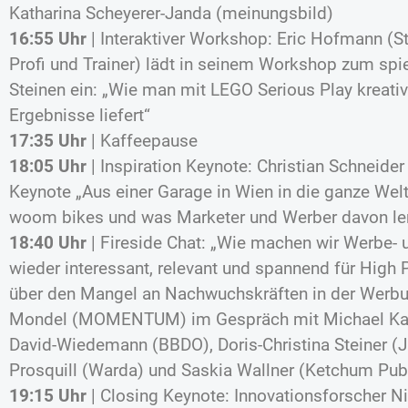
Katharina Scheyerer-Janda (meinungsbild)
­16:55 Uhr
| Interaktiver Workshop: Eric Hofmann (S
Profi und Trainer) lädt in seinem Workshop zum spie
Steinen ein: „Wie man mit LEGO Serious Play kreativ
Ergebnisse liefert“
­17:35 Uhr
| Kaffeepause
­18:05 Uhr
| Inspiration Keynote: Christian Schneider
Keynote „Aus einer Garage in Wien in die ganze Wel
woom bikes und was Marketer und Werber davon le
­18:40 Uhr
| Fireside Chat: „Wie machen wir Werbe
wieder interessant, relevant und spannend für High P
über den Mangel an Nachwuchskräften in der Werbu
Mondel (MOMENTUM) im Gespräch mit Michael Kap
David-Wiedemann (BBDO), Doris-Christina Steiner (
Prosquill (Warda) und Saskia Wallner (Ketchum Pub
­19:15 Uhr
| Closing Keynote: Innovationsforscher 