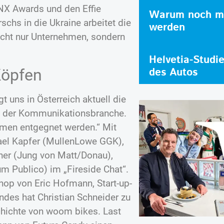
NX Awards und den Effie
Warum noch me
chs in die Ukraine arbeitet die
werden
nicht nur Unternehmen, sondern
Helvetia-Studi
des Autos
Köpfen
 uns in Österreich aktuell die
n der Kommunikationsbranche.
men entgegnet werden.“ Mit
ael Kapfer (MullenLowe GGK),
ner (Jung von Matt/Donau),
m Publico) im „Fireside Chat“.
hop von Eric Hofmann, Start-up-
ndes hat Christian Schneider zu
chichte von woom bikes. Last