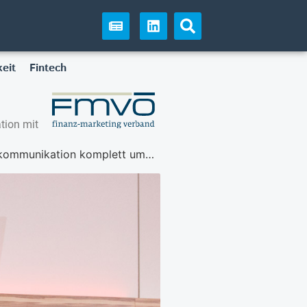
eit
Fintech
tion mit
nikation komplett umdenken?“