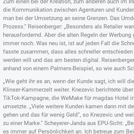
Zum einen bei der Kreation, zum anderen auch im In
die Kommunikation zwischen Agenturen und Kunden
man bei der Umsetzung an seine Grenzen. Das Umden
Prozess.“ Reisenberger: „Besonders als Retailer wa
herausfordernd. Aber die alten Regeln der Werbung
immer noch. Was neu ist, ist auf jeden Fall die Schn
fasste zusammen, dass alles schneller entschieden
werden will und das am besten digital. Reisenberge
anhand von einem Palmers-Beispiel, so wie auch S
„Wie geht ihr es an, wenn der Kunde sagt, ich will d
Klinser-Kammerzelt weiter. Knezevic berichtete über
TikTok-Kampagne, die WeMake für magdas Hotel i
umsetzte. „Viele weitere Kunden kamen dann mit den
gehen und das für wenig Geld”, so Knezevic und weit
zu einer Marke.” Scheyerer-Janda aus EPU-Sicht: „
es immer auf Persönlichkeit an. Ich betreue zum Bei