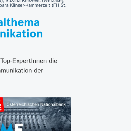
o), Suzana Knezevic (WeMake),
bara Klinser-Kammerzelt (FH St.
althema
nikation
 Top-ExpertInnen die
mmunikation der