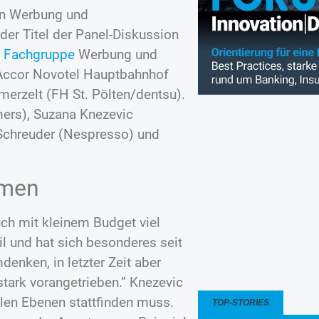
 in Werbung und
er Titel der Panel-Diskussion
r Fachgruppe
Werbung und
Accor Novotel Hauptbahnhof
erzelt (FH St. Pölten/dentsu).
ers), Suzana Knezevic
 Schreuder (Nespresso) und
mmen
ch mit kleinem Budget viel
il und hat sich besonderes seit
enken, in letzter Zeit aber
stark vorangetrieben.” Knezevic
elen Ebenen stattfinden muss.
TOP-STORIES