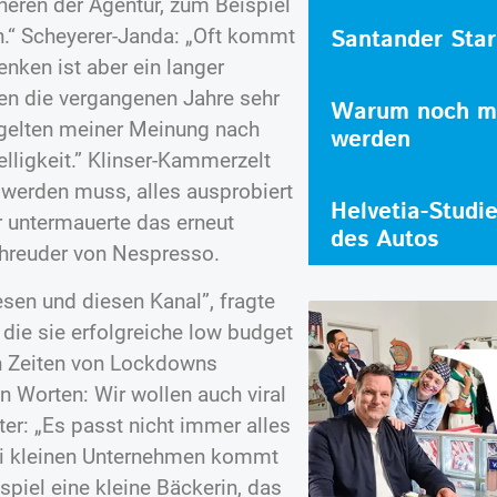
neren der Agentur, zum Beispiel
Santander Star
.“ Scheyerer-Janda: „Oft kommt
ken ist aber ein langer
ren die vergangenen Jahre sehr
Warum noch me
 gelten meiner Meinung nach
werden
elligkeit.” Klinser-Kammerzelt
 werden muss, alles ausprobiert
Helvetia-Studi
r untermauerte das erneut
des Autos
chreuder von Nespresso.
iesen und diesen Kanal”, fragte
 die sie erfolgreiche low budget
n Zeiten von Lockdowns
 Worten: Wir wollen auch viral
er: „Es passt nicht immer alles
Bei kleinen Unternehmen kommt
spiel eine kleine Bäckerin, das