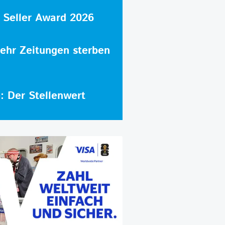
 Seller Award 2026
hr Zeitungen sterben
e: Der Stellenwert