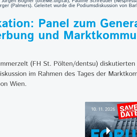
Jürgen Bogner (biteMe.digital), Pauline Schreuder (Nespress
rger (Palmers). Geleitet wurde die Podiumsdiskussion von Bar
ation: Panel zum Gener
Werbung und Marktkommu
mmerzelt (FH St. Pölten/dentsu) diskutierten
Diskussion im Rahmen des Tages der Marktko
on Wien.