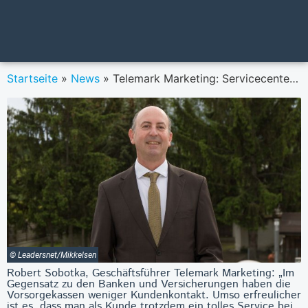
Startseite
»
News
»
Telemark Marketing: Servicecenter österreichischer Banken und Versicherungen im Test
© Leadersnet/Mikkelsen
Robert Sobotka, Geschäftsführer Telemark Marketing: „Im
Gegensatz zu den Banken und Versicherungen haben die
Vorsorgekassen weniger Kundenkontakt. Umso erfreulicher
ist es, dass man als Kunde trotzdem ein tolles Service bei