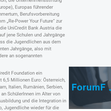
tion, die Unternehmensstiftung
urope), Europas führender
hmertum, Berufsvorbereitung
amm „Re-Power Your Future“ zur
die UniCredit Bank Austria die
auf jene Schulen und Jahrgänge
dass die Jugendlichen aus dem
nten Jahrgänge, also mit
ndere an sogenannten
redit Foundation ein
 6,5 Millionen Euro: Österreich,
ForumF 
rn, Italien, Rumänien, Serbien,
an SchülerInnen im Alter von
Ausbildung und die Integration in
b, Jugendliche wieder für die