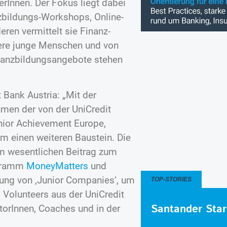
Innen. Der Fokus liegt dabei
nzbildungs-Workshops, Online-
ren vermittelt sie Finanz-
ere junge Menschen und von
nanzbildungsangebote stehen
 Bank Austria: „Mit der
men der von der UniCredit
unior Achievement Europe,
um einen weiteren Baustein. Die
m wesentlichen Beitrag zum
ogramm
MoneyMatters
und
dung von ‚Junior Companies‘, um
TOP-STORIES
. Volunteers aus der UniCredit
Santander Star
torInnen, Coaches und in der