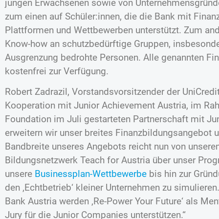
jungen Erwachsenen sowie von Unternehmensgründer
zum einen auf Schüler:innen, die die Bank mit Fina
Plattformen und Wettbewerben unterstützt. Zum ande
Know-how an schutzbedürftige Gruppen, insbesond
Ausgrenzung bedrohte Personen. Alle genannten Fi
kostenfrei zur Verfügung.
Robert Zadrazil, Vorstandsvorsitzender der UniCredit
Kooperation mit Junior Achievement Austria, im Rah
Foundation im Juli gestarteten Partnerschaft mit J
erweitern wir unser breites Finanzbildungsangebot 
Bandbreite unseres Angebots reicht nun von unsere
Bildungsnetzwerk Teach for Austria über unser Pr
unsere
Businessplan-Wettbewerbe
bis hin zur Grün
den ‚Echtbetrieb‘ kleiner Unternehmen zu simulieren
Bank Austria werden ‚Re-Power Your Future‘ als Men
Jury für die Junior Companies unterstützen.“