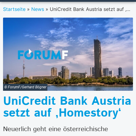
Startseite
»
News
»
UniCredit Bank Austria setzt auf ‚Homestory‘
© ForumF/Gerhard Bögner
UniCredit Bank Austria
setzt auf ‚Homestory‘
Neuerlich geht eine österreichische