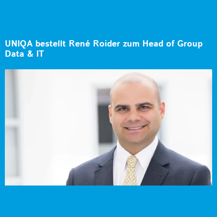
UNIQA bestellt René Roider zum Head of Group
Data & IT