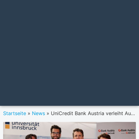
Startseite
»
News
»
UniCredit Bank Austria verleiht Auszeichnung „Student of the Year in Management and Economics“