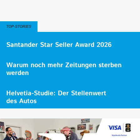
TOP-STORIES
Santander Star Seller Award 2026
Warum noch mehr Zeitungen sterben
werden
Helvetia-Studie: Der Stellenwert
des Autos