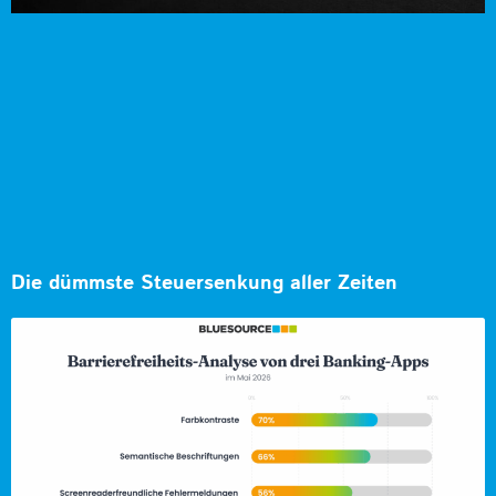
Die dümmste Steuersenkung aller Zeiten