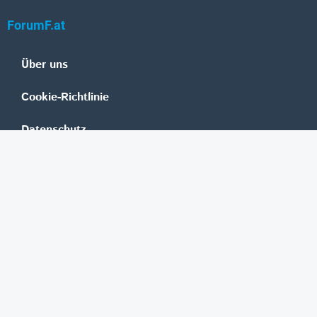
ForumF.at
Über uns
Cookie-Richtlinie
Datenschutz
Impressum
Mediadaten
Banken
Erste Group
Raiffeisen