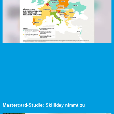
Mastercard-Studie: Skilliday nimmt zu