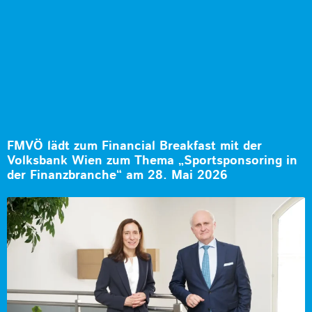
FMVÖ lädt zum Financial Breakfast mit der
Volksbank Wien zum Thema „Sportsponsoring in
der Finanzbranche“ am 28. Mai 2026