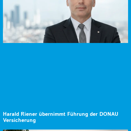
Harald Riener übernimmt Führung der DONAU
Versicherung