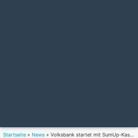
Startseite
»
News
»
Volksbank startet mit SumUp-Kassensystemen