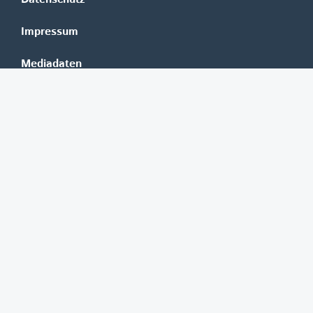
Impressum
Mediadaten
Banken
Erste Group
Raiffeisen
UniCredit Bank Austria
BAWAG Group
Oberbank
HYPO NOE