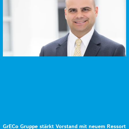
GrECo Gruppe stärkt Vorstand mit neuem Ressort