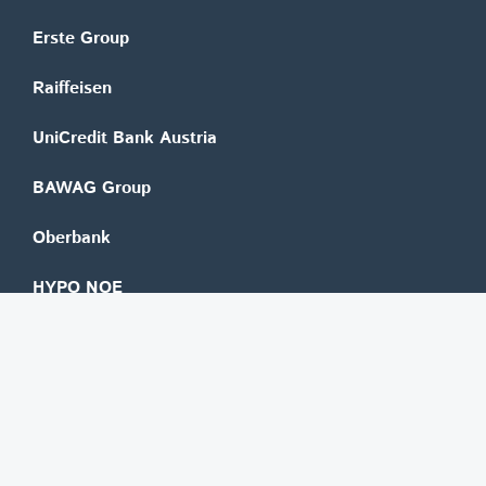
Erste Group
Raiffeisen
UniCredit Bank Austria
BAWAG Group
Oberbank
HYPO NOE
bank99
easybank
Marchfelder Bank