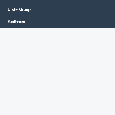
Erste Group
Raiffeisen
UniCredit Bank Austria
BAWAG Group
Oberbank
HYPO NOE
bank99
easybank
Marchfelder Bank