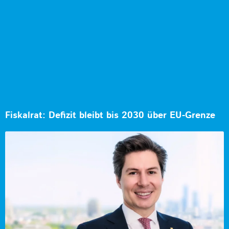
Fiskalrat: Defizit bleibt bis 2030 über EU-Grenze