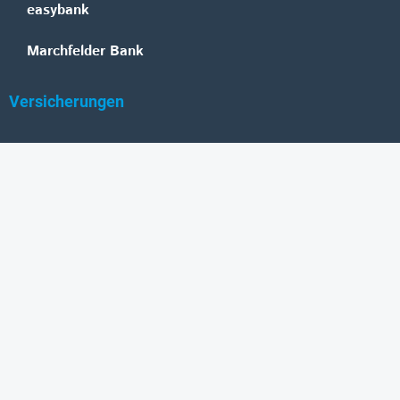
easybank
Marchfelder Bank
Versicherungen
Vienna Insurance Group
UNIQA
Wiener Städtische
Generali
Allianz
GRAWE
DONAU Versicherung