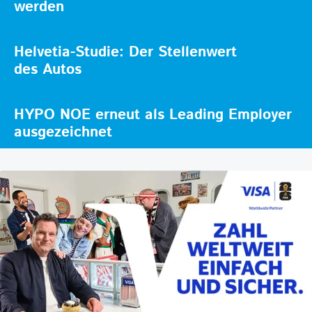
werden
Helvetia-Studie: Der Stellenwert
des Autos
HYPO NOE erneut als Leading Employer
ausgezeichnet