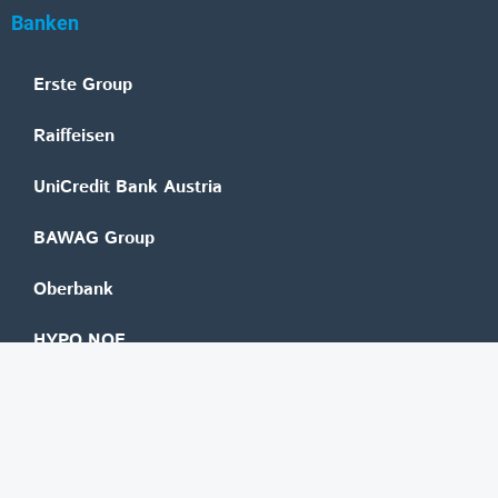
Banken
Erste Group
Raiffeisen
UniCredit Bank Austria
BAWAG Group
Oberbank
HYPO NOE
bank99
easybank
Marchfelder Bank