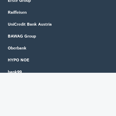
Erste Group
Raiffeisen
UniCredit Bank Austria
BAWAG Group
Oberbank
HYPO NOE
bank99
easybank
Marchfelder Bank
Versicherungen