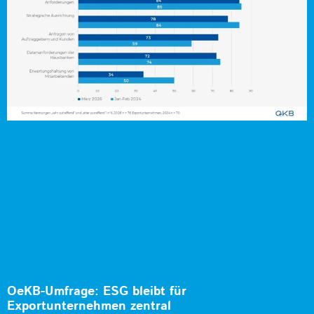
OeKB-Umfrage: ESG bleibt für
Exportunternehmen zentral