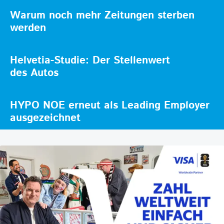
Warum noch mehr Zeitungen sterben
werden
Helvetia-Studie: Der Stellenwert
des Autos
HYPO NOE erneut als Leading Employer
ausgezeichnet