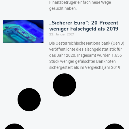
Finanzbetrüger einfach neue Wege
gesucht haben.
„Sicherer Euro“: 20 Prozent
weniger Falschgeld als 2019
22. Januar 2021
Die Oesterreichische Nationalbank (OeNB)
veröffentlichte die Falschgeldstatistik für
das Jahr 2020. Insgesamt wurden 1.656
Stück weniger gefälschter Banknoten
sichergestellt als im Vergleichsjahr 2019.