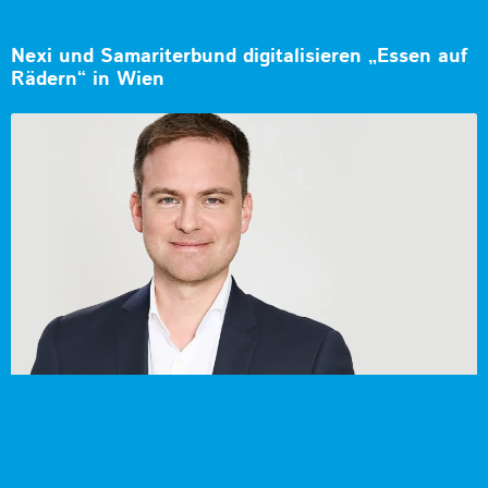
Nexi und Samariterbund digitalisieren „Essen auf
Rädern“ in Wien