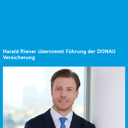
Harald Riener übernimmt Führung der DONAU
Versicherung