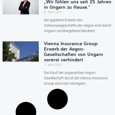
„Wir fühlen uns seit 25 Jahren
in Ungarn zu Hause.“
8. April 2021
Der geplante Erwerb des
Osteuropageschäfts der Aegon wird durch
Ungarn vorübergehend blockiert.
Vienna Insurance Group:
Erwerb der Aegon-
Gesellschaften von Ungarn
vorerst verhindert
7. April 2021
Der Kauf der ungarischen Aegon-
Gesellschaft durch die Vienna Insurance
Group wird sich verzögern.