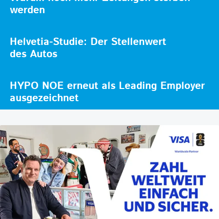
werden
Helvetia-Studie: Der Stellenwert
des Autos
HYPO NOE erneut als Leading Employer
ausgezeichnet