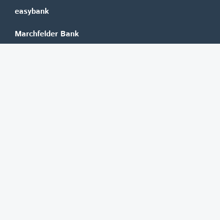
easybank
Marchfelder Bank
Versicherungen
Vienna Insurance Group
UNIQA
Wiener Städtische
Generali
Allianz
GRAWE