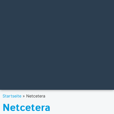
Startseite
»
Netcetera
Netcetera