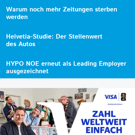
Warum noch mehr Zeitungen sterben
werden
Helvetia-Studie: Der Stellenwert
des Autos
HYPO NOE erneut als Leading Employer
ausgezeichnet