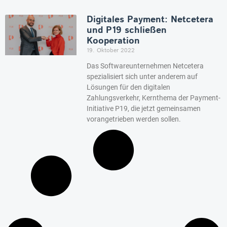
Digitales Payment: Netcetera
und P19 schließen
Kooperation
19. Oktober 2022
Das Softwareunternehmen Netcetera
spezialisiert sich unter anderem auf
Lösungen für den digitalen
Zahlungsverkehr, Kernthema der Payment-
Initiative P19, die jetzt gemeinsamen
vorangetrieben werden sollen.