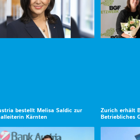
stria bestellt Melisa Saldic zur
Zurich erhält 
alleiterin Kärnten
Betriebliches