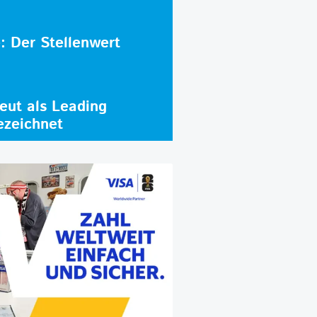
e: Der Stellenwert
ut als Leading
ezeichnet