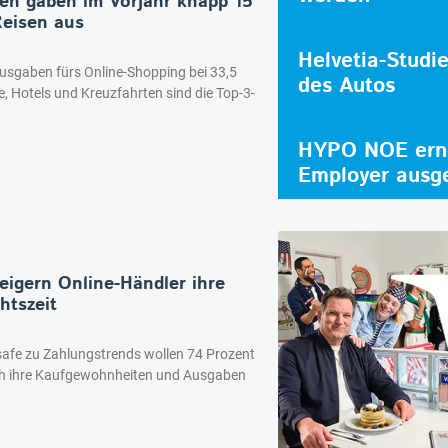
nen gaben im Vorjahr knapp 15
 Reisen aus
Helvetia-Studi
sgaben fürs Online-Shopping bei 33,5
des Autos
ge, Hotels und Kreuzfahrten sind die Top-3-
HYPO NOE erne
Employer ausg
eigern Online-Händler ihre
htszeit
safe zu Zahlungstrends wollen 74 Prozent
ch ihre Kaufgewohnheiten und Ausgaben