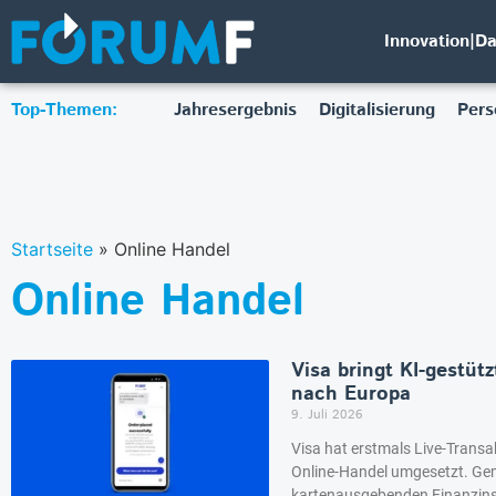
Innovation|D
Top-Themen:
Jahresergebnis
Digitalisierung
Pers
Startseite
»
Online Handel
Online Handel
Visa bringt KI-gestüt
nach Europa
9. Juli 2026
Visa hat erstmals Live-Trans
Online-Handel umgesetzt. Ge
kartenausgebenden Finanzinst