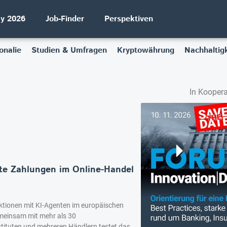
ay 2026
Job-Finder
Perspektiven
onalie
Studien & Umfragen
Kryptowährung
Nachhaltigk
In Koopera
zte Zahlungen im Online-Handel
aktionen mit KI-Agenten im europäischen
meinsam mit mehr als 30
ituten und mehreren Händlern testet das