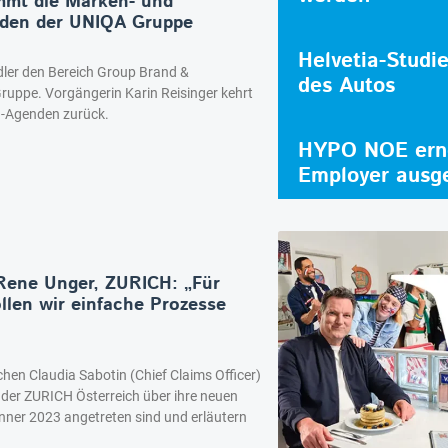
mmt die Marken- und
den der UNIQA Gruppe
Helvetia-Studi
adler den Bereich Group Brand &
des Autos
uppe. Vorgängerin Karin Reisinger kehrt
d-Agenden zurück.
HYPO NOE erne
Employer ausg
Rene Unger, ZURICH: „Für
len wir einfache Prozesse
hen Claudia Sabotin (Chief Claims Officer)
 der ZURICH Österreich über ihre neuen
änner 2023 angetreten sind und erläutern