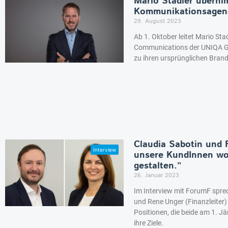
Mario Stadler überni
Kommunikationsagen
29. August 2023
Ab 1. Oktober leitet Mario St
Communications der UNIQA Gr
zu ihren ursprünglichen Bran
Claudia Sabotin und 
unsere KundInnen wol
gestalten.”
26. Januar 2023
Im Interview mit ForumF sprec
und Rene Unger (Finanzleiter)
Positionen, die beide am 1. J
ihre Ziele.