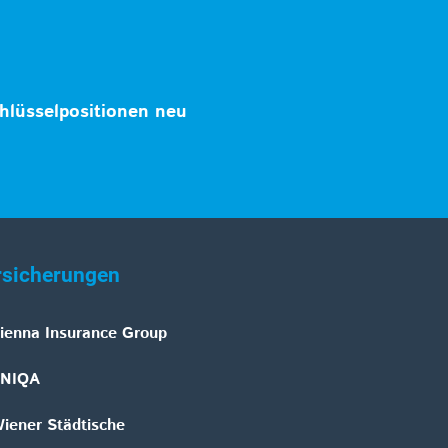
hlüsselpositionen neu
rsicherungen
ienna Insurance Group
NIQA
iener Städtische