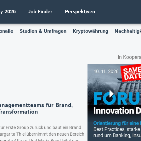
ay 2026
Job-Finder
Perspektiven
onalie
Studien & Umfragen
Kryptowährung
Nachhaltigk
In Koopera
anagementteams für Brand,
ransformation
zur Erste Group zurück und baut ein Brand
Margarita Thiel übernimmt den neuen Bereich
rate Affairs. Und Maria Bond leitet das