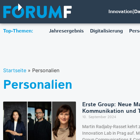
Innovation|D
Top-Themen:
Jahresergebnis
Digitalisierung
Pers
Startseite
»
Personalien
Personalien
Erste Group: Neue M
Kommunikation und T
10. September 2024
Martin Radjaby-Rasset kehrt 
Innovation Lab in Prag auf. 
Group Communications & Corpo