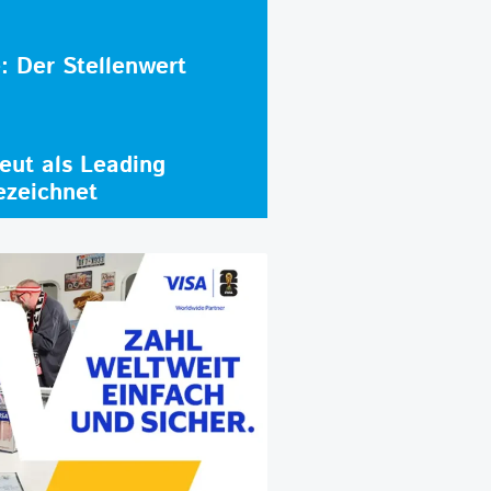
e: Der Stellenwert
ut als Leading
ezeichnet