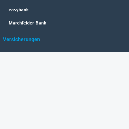
easybank
Marchfelder Bank
Versicherungen
Vienna Insurance Group
UNIQA
Wiener Städtische
Generali
Allianz
GRAWE