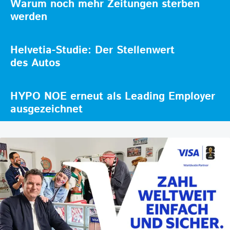
Warum noch mehr Zeitungen sterben
werden
Helvetia-Studie: Der Stellenwert
des Autos
HYPO NOE erneut als Leading Employer
ausgezeichnet