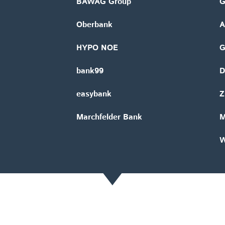
BAWAG Group
G
Oberbank
A
HYPO NOE
bank99
D
easybank
Z
Marchfelder Bank
M
W