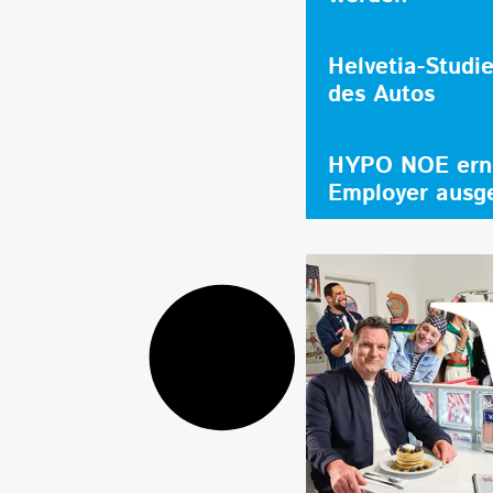
Helvetia-Studi
des Autos
HYPO NOE erne
Employer ausg