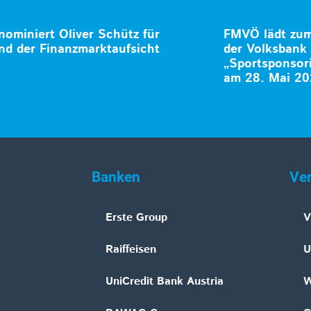
ominiert Oliver Schütz für
FMVÖ lädt zum 
nd der Finanzmarktaufsicht
der Volksban
„Sportsponsori
am 28. Mai 2
Banken
Ve
Erste Group
V
Raiffeisen
U
UniCredit Bank Austria
W