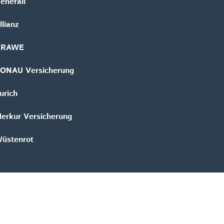
enerali
llianz
GRAWE
ONAU Versicherung
urich
erkur Versicherung
üstenrot