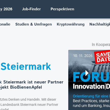
ay 2026
Job-Finder
Perspektiven
onalie
Studien & Umfragen
Kryptowährung
Nachhaltigk
In Koopera
 Steiermark
k Steiermark ist neuer Partner
ojekt BioBienenApfel
etztes Denken und Handeln. Mit dieser
en-Landesbank Steiermark neuer Partner
Apfel.