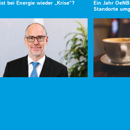
st bei Energie wieder „Krise“?
Ein Jahr OeNB
Standorte umg