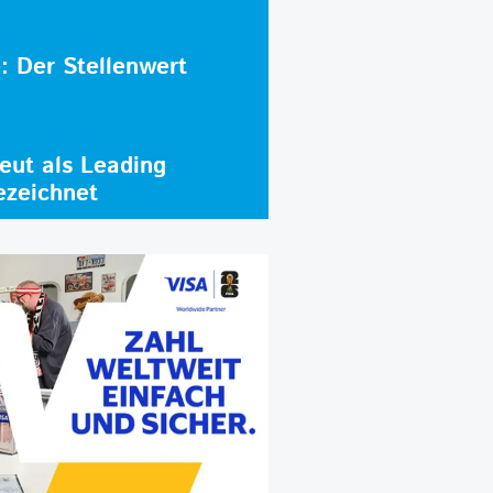
e: Der Stellenwert
ut als Leading
ezeichnet