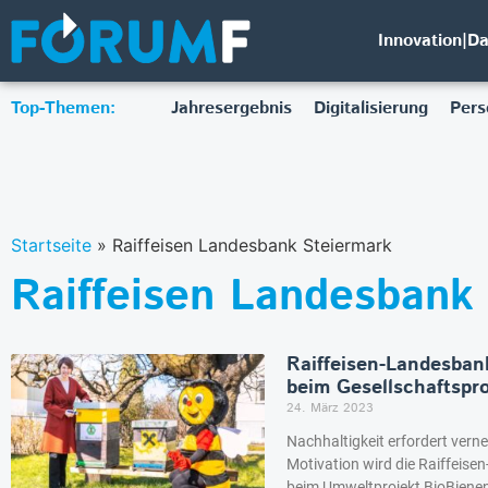
Innovation|D
Top-Themen:
Jahresergebnis
Digitalisierung
Pers
Startseite
»
Raiffeisen Landesbank Steiermark
Raiffeisen Landesbank
Raiffeisen-Landesban
beim Gesellschaftspr
24. März 2023
Nachhaltigkeit erfordert vern
Motivation wird die Raiffeis
beim Umweltprojekt BioBienen