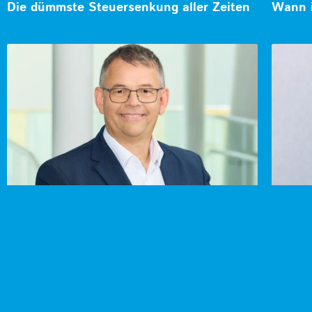
Die dümmste Steuersenkung aller Zeiten
Wann i