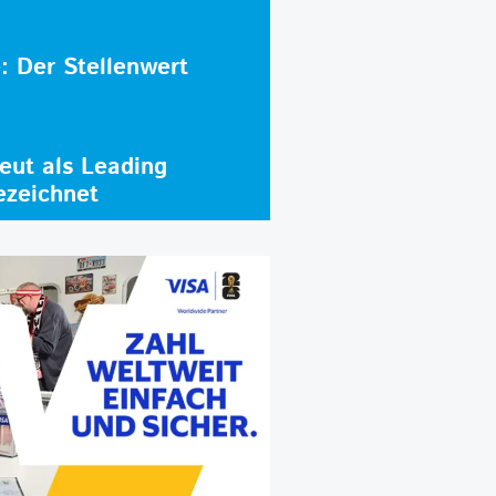
e: Der Stellenwert
ut als Leading
ezeichnet