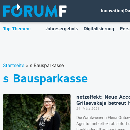
Innovation|D
Top-Themen:
Jahresergebnis
Digitalisierung
Pers
Startseite
»
s Bausparkasse
s Bausparkasse
netzeffekt: Neue Acc
Gritsevskaja betreut
24. März 2021
Die Wahlwienerin Elena Grits
Agentur netzeffekt ab sofort
bank! oder s Bausparkasse.