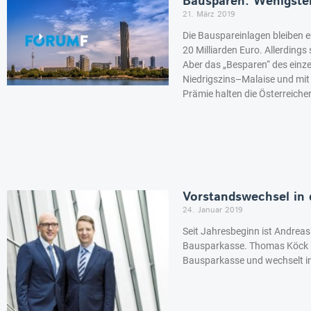
Bausparen: Wenigsten
21. März 2019
Die Bauspareinlagen bleiben er
20 Milliarden Euro. Allerdings 
Aber das „Besparen“ des einze
Niedrigszins–Malaise und mit 
Prämie halten die Österreicher
Vorstandswechsel in 
24. Januar 2019
Seit Jahresbeginn ist Andreas
Bausparkasse. Thomas Köck bl
Bausparkasse und wechselt in