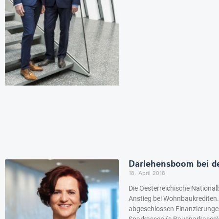
Darlehensboom bei d
18. April 2018
Die Oesterreichische Nationalb
Anstieg bei Wohnbaukrediten. 
abgeschlossen Finanzierungen
Sparkassen (s Bausparkasse), 