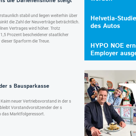
s die Darlehenshöhe steigt
staunlich stabil und liegen weiterhin über
Helvetia-Studi
sinkt die Zahl der Neuverträge beträchtlich.
des Autos
lnen Vertrages wird höher. Trotz
1,5 Prozent bescheidener staatlicher
 dieser Sparform die Treue.
HYPO NOE erne
Employer ausg
der s Bausparkasse
 Kaim neuer Vertriebsvorstand in der s
eibt Vorstandvorsitzender der s
 das Marktfolgeressort.