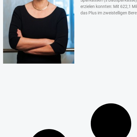
erzielen konnten: Mit 622,1 Mi
das Plus im zweistelligen Ber