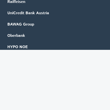
Raiffeisen
UniCredit Bank Austria
BAWAG Group
Oberbank
HYPO NOE
bank99
easybank
Marchfelder Bank
Versicherungen
Vienna Insurance Group