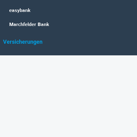
easybank
Marchfelder Bank
Versicherungen
Vienna Insurance Group
UNIQA
Wiener Städtische
Generali
Allianz
GRAWE