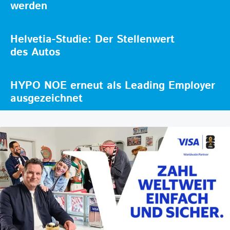
werden
Helvetia-Studie: Der Stellenwert
des Autos
HYPO NOE erneut als Leading Employer
ausgezeichnet