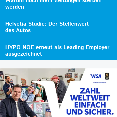
Warum noch mehr Zeitungen sterben
werden
Helvetia-Studie: Der Stellenwert
des Autos
HYPO NOE erneut als Leading Employer
ausgezeichnet