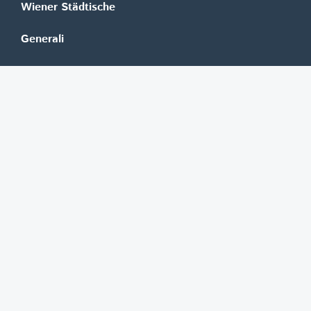
Wiener Städtische
Generali
Allianz
GRAWE
DONAU Versicherung
Zurich
Merkur Versicherung
Wüstenrot