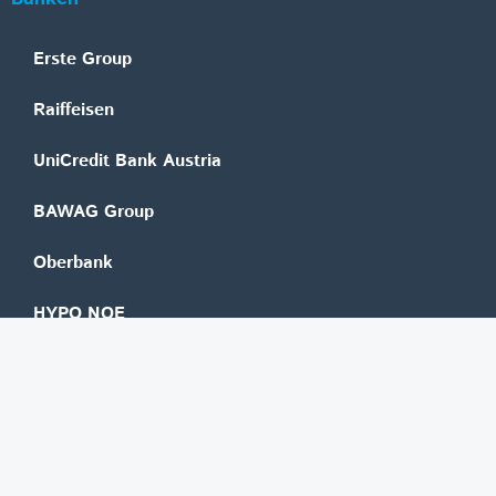
Erste Group
Raiffeisen
UniCredit Bank Austria
BAWAG Group
Oberbank
HYPO NOE
bank99
easybank
Marchfelder Bank