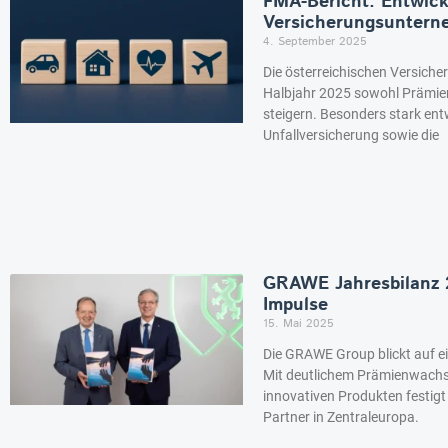
FMA-Bericht: Entwic
Versicherungsuntern
4. September 2025
Die österreichischen Versich
Halbjahr 2025 sowohl Prämie
steigern. Besonders stark ent
Unfallversicherung sowie die
GRAWE Jahresbilanz 2
Impulse
15. Mai 2025
Die GRAWE Group blickt auf ei
Mit deutlichem Prämienwachs
innovativen Produkten festigt 
Partner in Zentraleuropa.