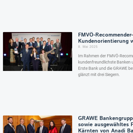
FMVÖ-Recommender-
Kundenorientierung w
8. Mai 2025
Im Rahmen der FMVÖ-Recomm
kundenfreundlichste Banken 
Erste Bank und die GRAWE beh
glänzt mit drei Siegern.
GRAWE Bankengruppe 
sowie ausgewähltes F
Kärnten von Anadi B