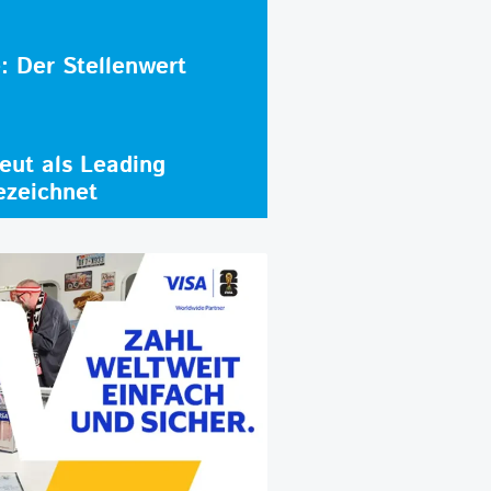
e: Der Stellenwert
ut als Leading
ezeichnet