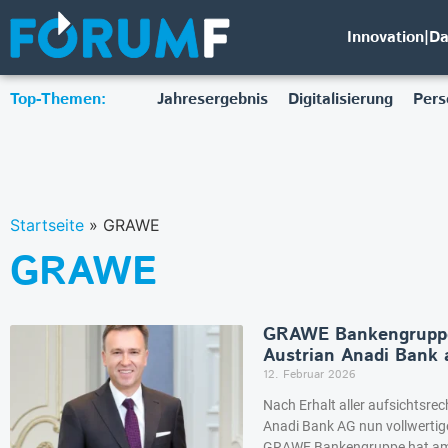
Innovation|D
Top-Themen:
Jahresergebnis
Digitalisierung
Pers
Startseite
»
GRAWE
GRAWE
GRAWE Bankengruppe
Austrian Anadi Bank 
12. Februar 2026
Nach Erhalt aller aufsichtsre
Anadi Bank AG nun vollwerti
GRAWE Bankengruppe hat am 