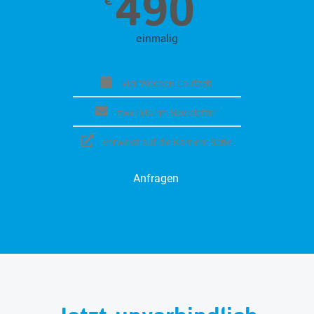
490
€
einmalig
vier Wochen Laufzeit
zwei Mal im Newsletter
verweist auf die Karriere-Seite
Anfragen