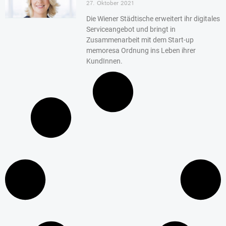
27. Oktober 2021
Die Wiener Städtische erweitert ihr digitales
Serviceangebot und bringt in
Zusammenarbeit mit dem Start-up
memoresa Ordnung ins Leben ihrer
KundInnen.