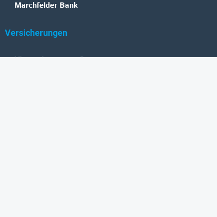
Marchfelder Bank
Versicherungen
Vienna Insurance Group
UNIQA
Wiener Städtische
Generali
Allianz
GRAWE
DONAU Versicherung
Zurich