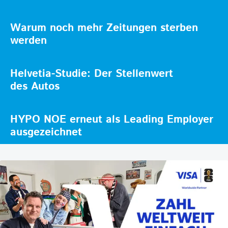
Warum noch mehr Zeitungen sterben
werden
Helvetia-Studie: Der Stellenwert
des Autos
HYPO NOE erneut als Leading Employer
ausgezeichnet