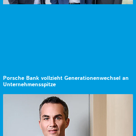
Porsche Bank vollzieht Generationenwechsel an
Unternehmensspitze