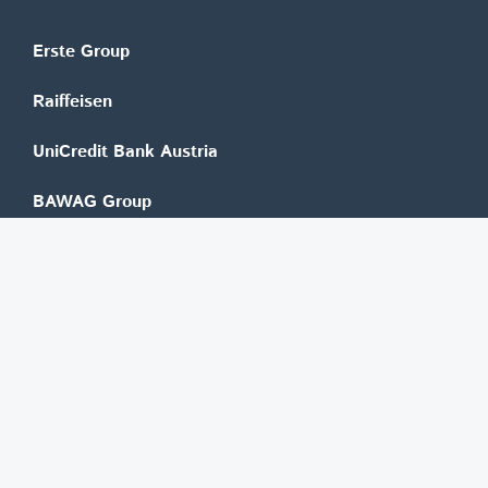
Erste Group
Raiffeisen
UniCredit Bank Austria
BAWAG Group
Oberbank
HYPO NOE
bank99
easybank
Marchfelder Bank