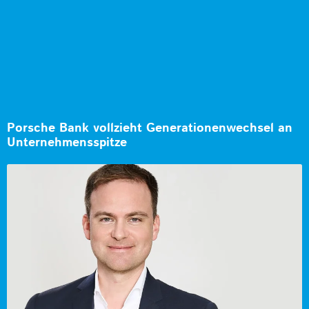
Porsche Bank vollzieht Generationenwechsel an
Unternehmensspitze