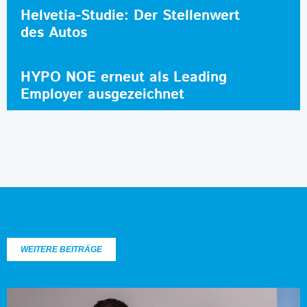
Helvetia-Studie: Der Stellenwert
des Autos
HYPO NOE erneut als Leading
Employer ausgezeichnet
WEITERE BEITRÄGE