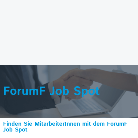
ForumF Job Spot
Finden Sie MitarbeiterInnen mit dem ForumF
Job Spot