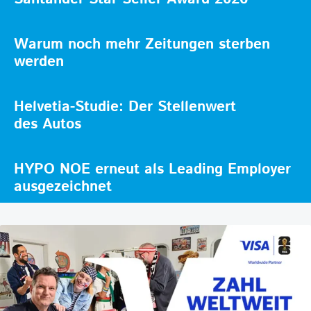
Warum noch mehr Zeitungen sterben
werden
Helvetia-Studie: Der Stellenwert
des Autos
HYPO NOE erneut als Leading Employer
ausgezeichnet